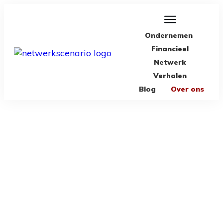
Ondernemen
Financieel
Netwerk
Verhalen
Blog
Over ons
MAY 9
Martin Koolhoven ontvangt
Gouden Pen voor scenario